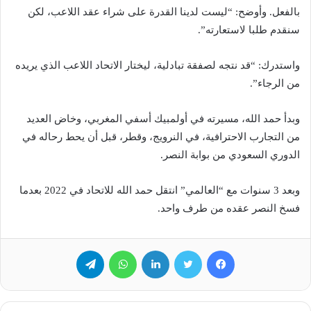
بالفعل. وأوضح: “ليست لدينا القدرة على شراء عقد اللاعب، لكن
سنقدم طلبا لاستعارته”.
واستدرك: “قد نتجه لصفقة تبادلية، ليختار الاتحاد اللاعب الذي يريده
من الرجاء”.
وبدأ حمد الله، مسيرته في أولمبيك أسفي المغربي، وخاض العديد
من التجارب الاحترافية، في النرويج، وقطر، قبل أن يحط رحاله في
الدوري السعودي من بوابة النصر.
وبعد 3 سنوات مع “العالمي” انتقل حمد الله للاتحاد في 2022 بعدما
فسخ النصر عقده من طرف واحد.
فيسبوك
تويتر
لينكدإن
واتساب
تيلقرام