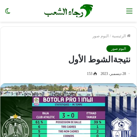
القائمة
ال
الم
الرئيسية
/
البوم صور
البوم صور
نتيجةالشوط الأول
28 ديسمبر، 2023
153