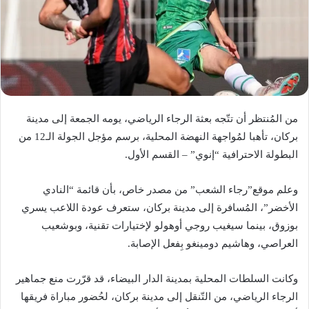
من المُنتظر أن تتّجه بعثة الرجاء الرياضي، يومه الجمعة إلى مدينة
بركان، تأهبا لمُواجهة النهضة المحلية، برسم مؤجل الجولة الـ12 من
البطولة الاحترافية “إنوي” – القسم الأول.
وعلم موقع”رجاء الشعب” من مصدر خاص، بأن قائمة “النادي
الأخضر”، المُسافرة إلى مدينة بركان، ستعرف عودة اللاعب يسري
بوزوق، بينما سيغيب روجي أوهولو لإختيارات تقنية، وبوشعيب
العراصي، وهاشيم دومينغو بِفعل الإصابة.
وكانت السلطات المحلية بمدينة الدار البيضاء، قد قرّرت منع جماهير
الرجاء الرياضي، من التّنقل إلى مدينة بركان، لحُضور مباراة فريقها