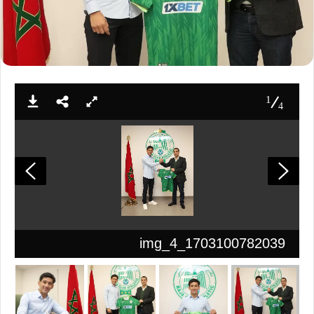
1
4
img_4_1703100782039